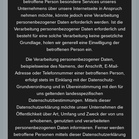
betroffene Person besondere Services unseres
Deine E-Mail-Adresse wird nicht veröffentlicht.
Unternehmens über unsere Internetseite in Anspruch
Erforderliche Felder sind mit
*
markiert
nehmen möchte, könnte jedoch eine Verarbeitung
personenbezogener Daten erforderlich werden. Ist die
Kommentar
*
Verarbeitung personenbezogener Daten erforderlich und
besteht für eine solche Verarbeitung keine gesetzliche
Grundlage, holen wir generell eine Einwilligung der
betroffenen Person ein.
Die Verarbeitung personenbezogener Daten,
beispielsweise des Namens, der Anschrift, E-Mail-
Adresse oder Telefonnummer einer betroffenen Person,
erfolgt stets im Einklang mit der Datenschutz-
Grundverordnung und in Übereinstimmung mit den für
uns geltenden landesspezifischen
Name
*
Datenschutzbestimmungen. Mittels dieser
Datenschutzerklärung möchte unser Unternehmen die
Öffentlichkeit über Art, Umfang und Zweck der von uns
erhobenen, genutzten und verarbeiteten
E-Mail
*
personenbezogenen Daten informieren. Ferner werden
betroffene Personen mittels dieser Datenschutzerklärung