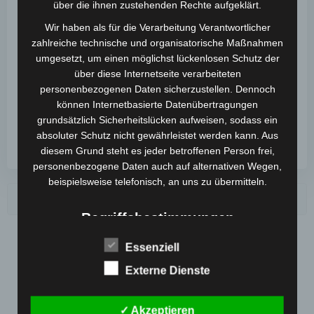
über die ihnen zustehenden Rechte aufgeklärt.
Website
Wir haben als für die Verarbeitung Verantwortlicher
zahlreiche technische und organisatorische Maßnahmen
umgesetzt, um einen möglichst lückenlosen Schutz der
Meinen Namen, meine E-Mail-Adresse und meine
über diese Internetseite verarbeiteten
Website in diesem Browser für die nächste
personenbezogenen Daten sicherzustellen. Dennoch
Kommentierung speichern.
können Internetbasierte Datenübertragungen
grundsätzlich Sicherheitslücken aufweisen, sodass ein
absoluter Schutz nicht gewährleistet werden kann. Aus
diesem Grund steht es jeder betroffenen Person frei,
personenbezogene Daten auch auf alternativen Wegen,
beispielsweise telefonisch, an uns zu übermitteln.
Suchen
Begriffsbestimmungen
Recent Posts
Die Datenschutzerklärung beruht auf den
Essenziell
Begrifflichkeiten, die durch den Europäischen Richtlinien-
Hello world!
Externe Dienste
und Verordnungsgeber beim Erlass der Datenschutz-
Grundverordnung (DS-GVO) verwendet wurden. Unsere
Recent Comments
Datenschutzerklärung soll sowohl für die Öffentlichkeit
✓ Akzeptieren