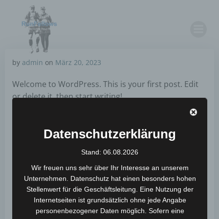
Zum
Inhalt
springen
by
admin
on
März 20, 2023
Welcome to WordPress. This is your first post. Edit
or delete it, then start writing!
Categories:
Uncategorized
Datenschutzerklärung
Tags:
No Tag
Stand: 06.08.2026
No responses yet
Wir freuen uns sehr über Ihr Interesse an unserem
Unternehmen. Datenschutz hat einen besonders hohen
Stellenwert für die Geschäftsleitung. Eine Nutzung der
Internetseiten ist grundsätzlich ohne jede Angabe
Schreibe einen Kommentar
personenbezogener Daten möglich. Sofern eine