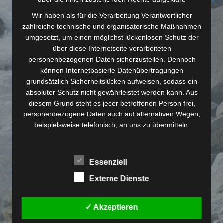
Wir haben als für die Verarbeitung Verantwortlicher
zahlreiche technische und organisatorische Maßnahmen
umgesetzt, um einen möglichst lückenlosen Schutz der
über diese Internetseite verarbeiteten
personenbezogenen Daten sicherzustellen. Dennoch
können Internetbasierte Datenübertragungen
grundsätzlich Sicherheitslücken aufweisen, sodass ein
absoluter Schutz nicht gewährleistet werden kann. Aus
diesem Grund steht es jeder betroffenen Person frei,
Lindenstraße 3
personenbezogene Daten auch auf alternativen Wegen,
93189 Reichenbach
beispielsweise telefonisch, an uns zu übermitteln.
info@runfellows.com
Begriffsbestimmungen
Essenziell
Die Datenschutzerklärung beruht auf den
Begrifflichkeiten, die durch den Europäischen Richtlinien-
Externe Dienste
und Verordnungsgeber beim Erlass der Datenschutz-
Grundverordnung (DS-GVO) verwendet wurden. Unsere
✓ Akzeptieren
Datenschutzerklärung soll sowohl für die Öffentlichkeit
als auch für unsere Kunden und Geschäftspartner