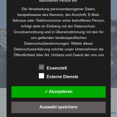
betroffenen Person ein.
dein Vorname (erforderlich)
Die Verarbeitung personenbezogener Daten,
dein Nachname (erforderlich)
beispielsweise des Namens, der Anschrift, E-Mail-
Adresse oder Telefonnummer einer betroffenen Person,
erfolgt stets im Einklang mit der Datenschutz-
deine E-Mail-Adresse (erforderlich)
Grundverordnung und in Übereinstimmung mit den für
uns geltenden landesspezifischen
Hiermit erkläre ich mich einverstanden, dass
Datenschutzbestimmungen. Mittels dieser
RunFellows mich per Newsletter über aktuelle
Datenschutzerklärung möchte unser Unternehmen die
Veranstaltungen und neue Beiträge informieren darf.
Öffentlichkeit über Art, Umfang und Zweck der von uns
Diese Einwilligung kann ich jederzeit widerrufen.
erhobenen, genutzten und verarbeiteten
personenbezogenen Daten informieren. Ferner werden
Essenziell
betroffene Personen mittels dieser Datenschutzerklärung
Externe Dienste
über die ihnen zustehenden Rechte aufgeklärt.
Wir haben als für die Verarbeitung Verantwortlicher
✓ Akzeptieren
zahlreiche technische und organisatorische Maßnahmen
© 2026 - Christian Bley-Unger - Lindenstraße 3 - 93189
umgesetzt, um einen möglichst lückenlosen Schutz der
Reichenbach
über diese Internetseite verarbeiteten
Auswahl speichern
personenbezogenen Daten sicherzustellen. Dennoch
follow us on
können Internetbasierte Datenübertragungen