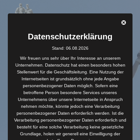
Zum
Inhalt
springen
Datenschutzerklärung
Stand: 06.08.2026
Wir freuen uns sehr über Ihr Interesse an unserem
Unternehmen. Datenschutz hat einen besonders hohen
Newsletter
Stellenwert für die Geschäftsleitung. Eine Nutzung der
Internetseiten ist grundsätzlich ohne jede Angabe
personenbezogener Daten möglich. Sofern eine
betroffene Person besondere Services unseres
Du möchtest keine Information über unsere
Unternehmens über unsere Internetseite in Anspruch
nehmen möchte, könnte jedoch eine Verarbeitung
Veranstaltungen und Aktionen verpassen?
personenbezogener Daten erforderlich werden. Ist die
Dann melde dich einfach für unseren RunFellows
Verarbeitung personenbezogener Daten erforderlich und
besteht für eine solche Verarbeitung keine gesetzliche
Newsletter an.
Grundlage, holen wir generell eine Einwilligung der